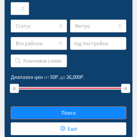
Тип
Статус
Метро
Все районы
Диапазон цен
от
50Р.
до
26,000Р.
Поиск
Ешё