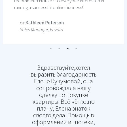
more than I paid. Really good. If you want real
marketing that works and effective implementation
- Houzez's got you covered.
от
Mike Stooles
Marketing Manager, Envato
Здравствуйте,хотел
выразить благодарность
Елене Кучумовой, она
сопровождала нашу
сделку по покупке
квартиры. Всё чётко,по
плану, Елена знаток
своего дела. Помощь в