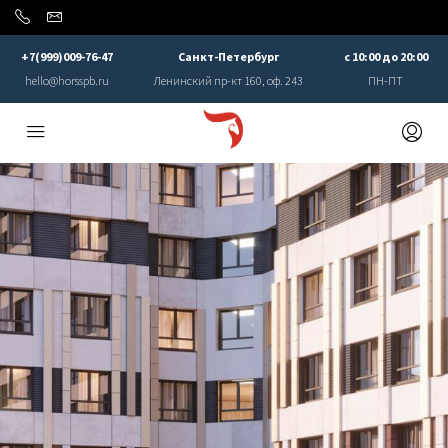
+7(999)009-76-47
Санкт-Петербург
с 10:00 до 20:00
hello@horsspb.ru
Ленинский пр-кт 160, оф. 243
ПН-ПТ