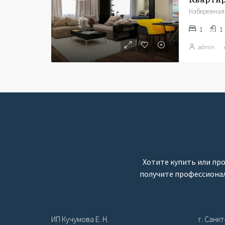
Набережная 
1
1
admin
Хотите купить или про
получите профессиональ
ИП Кучумова Е. Н.
г. Санк