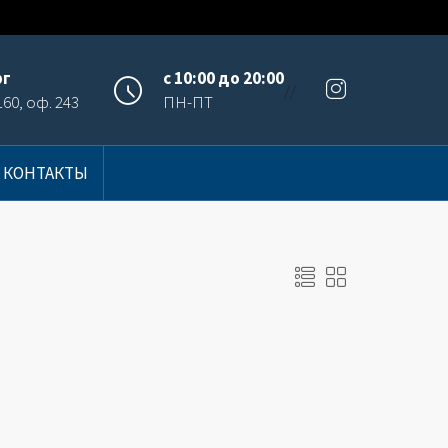
рг
с 10:00 до 20:00
//
60, оф. 243
ПН-ПТ
КОНТАКТЫ